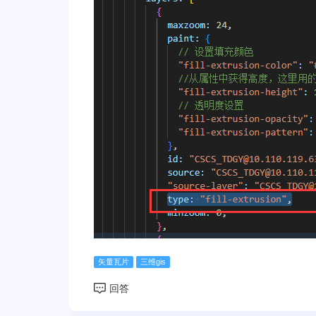
矢量瓦片
三维gis