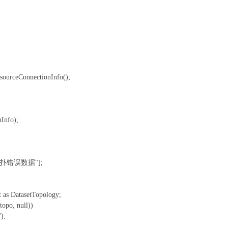
urceConnectionInfo();
Info);
"有拓扑错误数据"];
 DatasetTopology;
po, null))
;