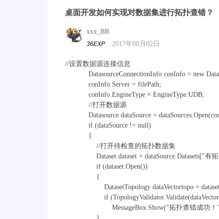
桌面开发如何实现对数据集进行拓扑查错？
xxx_BB
2017年08月02日
36EXP
//设置数据源连接信息
DatasourceConnectionInfo conInfo = new Dataso
conInfo.Server = filePath;
conInfo.EngineType = EngineType.UDB;
//打开数据源
Datasource dataSource = dataSources.Open(con
if (dataSource != null)
{
//打开待检查的拓扑数据集
Dataset dataset = dataSource.Datasets[
if (dataset.Open())
{
DatasetTopology dataVectortopo = dataset as
if (TopologyValidator.Validate(dataVectorto
MessageBox.Show("拓扑查错成功！")
}