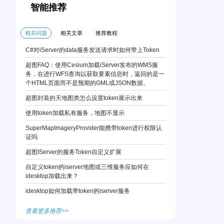
智能推荐
相关问题
相关文章
推荐教程
C#对iServer的data服务发送请求时如何带上Token
超图FAQ：使用Cesium加载iServer发布的WMS服
务，在进行WFS查询以获取要素信息时，返回的是一
个HTML页面而不是预期的GML或JSON数据。
超图封装的天地图类怎么设置token展示出来
使用token加载私有服务，地图不显示
SuperMapImageryProvider能携带token进行权限认
证吗
超图IServer的服务Token自定义扩展
自定义token的iserver地图或三维服务应如何在
idesktop加载出来？
idesktop如何加载带token的iserver服务
查看更多推荐>>