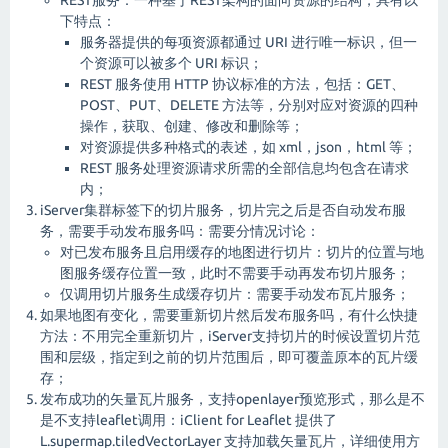
REST服务：一种基于REST架构的面向资源的结构，具有以
下特点：
服务器提供的每项资源都通过 URI 进行唯一标识，但一
个资源可以被多个 URI 标识；
REST 服务使用 HTTP 协议标准的方法，包括：GET、
POST、PUT、DELETE 方法等，分别对应对资源的四种
操作，获取、创建、修改和删除等；
对资源提供多种格式的表述，如 xml，json，html 等；
REST 服务处理资源请求所需的全部信息均包含在请求
内；
iServer集群标签下的切片服务，切片完之后是否自动发布服
务，需要手动发布服务吗：需要分情况讨论：
对已发布服务且启用缓存的地图进行切片：切片的位置与地
图服务缓存位置一致，此时不需要手动再发布切片服务；
仅调用切片服务生成缓存切片：需要手动发布瓦片服务；
如果地图有变化，需要重新切片然后发布服务吗，有什么快捷
方法：不用完全重新切片，iServer支持切片的时候设置切片范
围和层级，指定到之前的切片范围后，即可覆盖原本的瓦片缓
存；
发布成功的矢量瓦片服务，支持openlayer预览形式，那么是不
是不支持leaflet调用：iClient for Leaflet 提供了
L.supermap.tiledVectorLayer 支持加载矢量瓦片，详细使用方