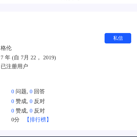
私信
格伦
7 年 (自 7月 22， 2019)
已注册用户
0
问题,
0
回答
0
赞成,
0
反对
0
赞成,
0
反对
：
0分
【排行榜】