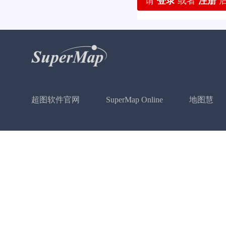
请
登录
或者
注册
后
超图软件官网
SuperMap Online
地图慧